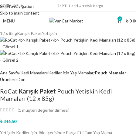
GIRIŞ / ÜYELIK
749 TL Üzeri Ücretsiz Kargo
Skip to navigation
Skip to main content
0
MENU
₺
0,0
12 x 85 g
Karışık Paket
Yetişkin
Ana Sayfa
Kedi Mamaları
Kediler için Yaş Mamalar
Pouch Mamalar
Ürünlere Dön
RoCat
Karışık Paket
Pouch Yetişkin Kedi
Mamaları (12 x 85g)
(
1
müşteri değerlendirmesi)
₺
346,50
Yetişkin Kediler için Jöle İçerisinde Parça Etli Tam Yaş Mama