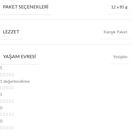
PAKET SEÇENEKLERI
12 x 85 g
LEZZET
Karışık Paket
YAŞAM EVRESI
Yetişkin
5
1 değerlendirme
1
0
0