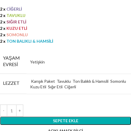
2 x
CİĞERLİ
2 x
TAVUKLU
2 x
SIĞIR ETLİ
2 x
KUZU ETLİ
2 x
SOMONLU
2 x
TON BALIKLI & HAMSİLİ
YAŞAM
Yetişkin
EVRESI
Karışık Paket
Tavuklu
Ton Balıklı & Hamsili
Somonlu
LEZZET
Kuzu Etli
Sığır Etli
Ciğerli
SEPETE EKLE
AÇIKLAMA
EK BILGI