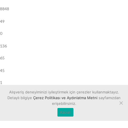
8848
49
0
136
65
45
1
Alışveriş deneyiminizi iyileştirmek için çerezler kullanmaktayız.
31
Detaylı bilgiye
Çerez Politikası ve Aydınlatma Metni
sayfamızdan
erişebilirsiniz.
1
Kapat
27