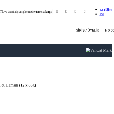
İLETİŞİM
TL ve üzeri alışverişlerinizde ücretsiz kargo
SSS
GIRIŞ / ÜYELIK
₺
0,0
ı & Hamsili (12 x 85g)