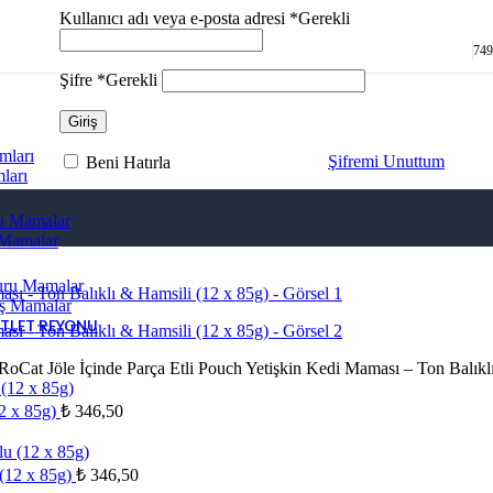
Kullanıcı adı veya e-posta adresi
*
Gerekli
749
Şifre
*
Gerekli
Giriş
mları
Şifremi Unuttum
Beni Hatırla
ları
ru Mamalar
 Mamalar
uru Mamalar
aş Mamalar
TLET REYONU
RoCat Jöle İçinde Parça Etli Pouch Yetişkin Kedi Maması – Ton Balıkl
12 x 85g)
₺
346,50
 (12 x 85g)
₺
346,50