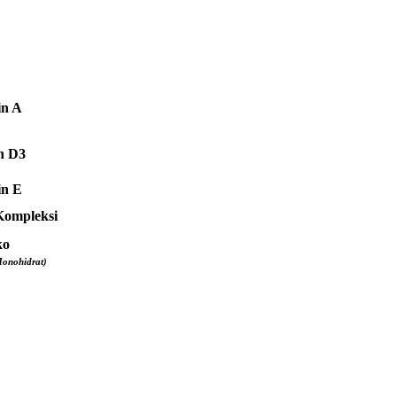
in A
n D3
in E
Kompleksi
ko
Monohidrat)