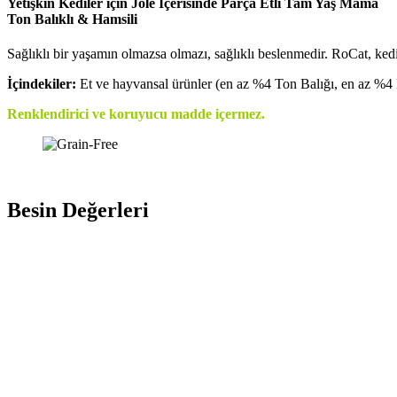
Yetişkin Kediler için Jöle İçerisinde Parça Etli Tam Yaş Mama
Ton Balıklı & Hamsili
Sağlıklı bir yaşamın olmazsa olmazı, sağlıklı beslenmedir. RoCat, kedi
İçindekiler:
Et ve hayvansal ürünler (en az %4 Ton Balığı, en az %4 
Renklendirici ve koruyucu madde içermez.
Besin Değerleri