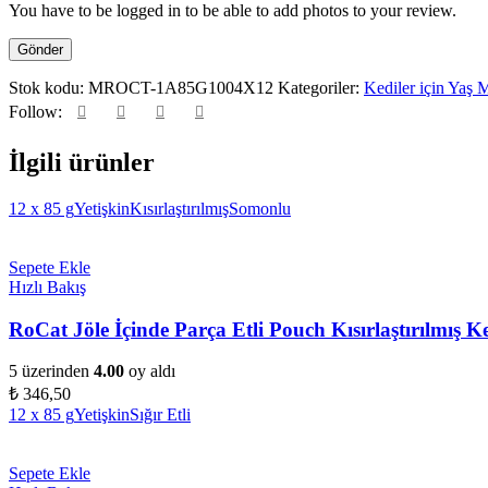
You have to be logged in to be able to add photos to your review.
Stok kodu:
MROCT-1A85G1004X12
Kategoriler:
Kediler için Yaş 
Follow:
İlgili ürünler
12 x 85 g
Yetişkin
Kısırlaştırılmış
Somonlu
Sepete Ekle
Hızlı Bakış
RoCat Jöle İçinde Parça Etli Pouch Kısırlaştırılmış
5 üzerinden
4.00
oy aldı
₺
346,50
12 x 85 g
Yetişkin
Sığır Etli
Sepete Ekle