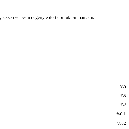
 lezzeti ve besin değeriyle dört dörtlük bir mamadır.
%9
%5
%2
%0,1
%82