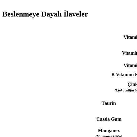
Beslenmeye Dayalı İlaveler
Vitam
Vitami
Vitam
B Vitamini 
Çin
(Çinko Sülfat 
Taurin
Cassia Gum
Manganez
(Manganez Sülfat)