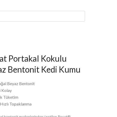
t Portakal Kokulu
az Bentonit Kedi Kumu
ğal Beyaz Bentonit
i Kolay
k Tüketim
 Hızlı Topaklanma
l bentonit madenlerinden üretilen Rocat®