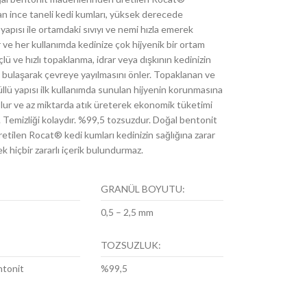
n ince taneli kedi kumları, yüksek derecede
yapısı ile ortamdaki sıvıyı ve nemi hızla emerek
 ve her kullanımda kedinize çok hijyenik bir ortam
lü ve hızlı topaklanma, idrar veya dışkının kedinizin
a bulaşarak çevreye yayılmasını önler. Topaklanan ve
llü yapısı ilk kullanımda sunulan hijyenin korunmasına
olur ve az miktarda atık üreterek ekonomik tüketimi
 Temizliği kolaydır. %99,5 tozsuzdur. Doğal bentonit
retilen Rocat® kedi kumları kedinizin sağlığına zarar
k hiçbir zararlı içerik bulundurmaz.
GRANÜL BOYUTU:
0,5 – 2,5 mm
TOZSUZLUK:
ntonit
%99,5