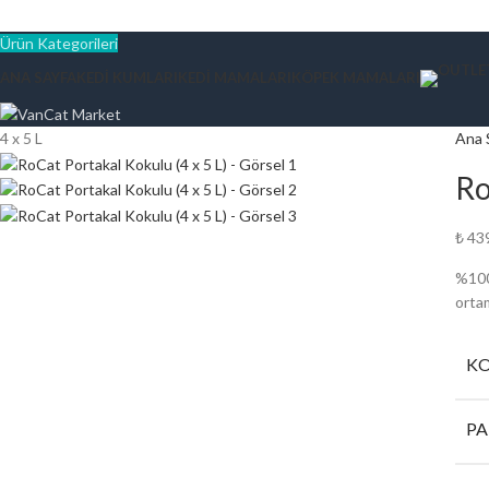
Ürün Kategorileri
ANA SAYFA
KEDI KUMLARI
KEDI MAMALARI
KÖPEK MAMALARI
4 x 5 L
Ana 
Ro
₺
43
%100
ortam
KO
PA