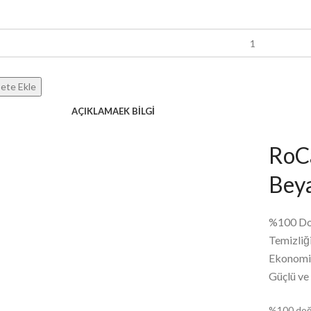
ete Ekle
AÇIKLAMA
EK BILGI
RoCa
Bey
%100 Do
Temizliğ
Ekonomi
Güçlü ve
%100 doğa