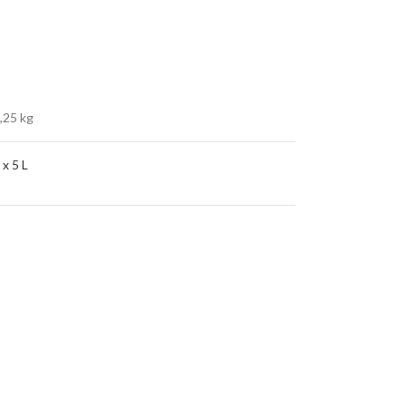
,25 kg
 x 5 L