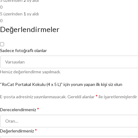
5 üzerinden
2
oy aldı
0
5 üzerinden
1
oy aldı
0
Değerlendirmeler
Sadece fotoğraflı olanlar
Henüz değerlendirme yapılmadı.
“RoCat Portakal Kokulu (4 x 5 L)” için yorum yapan ilk kişi siz olun
*
E-posta adresiniz yayınlanmayacak.
Gerekli alanlar
ile işaretlenmişlerdir
*
Derecelendirmeniz
*
Değerlendirmeniz