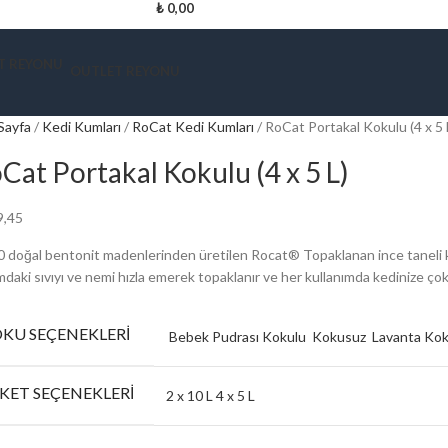
₺
0,00
OUTLET REYONU
Sayfa
Kedi Kumları
RoCat Kedi Kumları
RoCat Portakal Kokulu (4 x 5 
Cat Portakal Kokulu (4 x 5 L)
9,45
 doğal bentonit madenlerinden üretilen Rocat® Topaklanan ince taneli ke
daki sıvıyı ve nemi hızla emerek topaklanır ve her kullanımda kedinize çok
KU SEÇENEKLERI
Bebek Pudrası Kokulu
Kokusuz
Lavanta Ko
KET SEÇENEKLERI
2 x 10 L
4 x 5 L