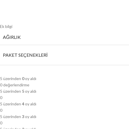
Ek bilgi
AĞIRLIK
PAKET SEÇENEKLERI
5 üzerinden
0
oy aldı
0 değerlendirme
5 üzerinden
5
oy aldı
0
5 üzerinden
4
oy aldı
0
5 üzerinden
3
oy aldı
0