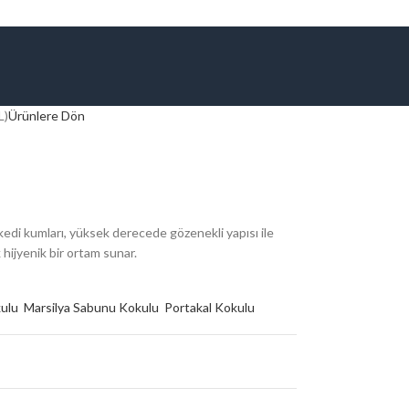
L)
Ürünlere Dön
di kumları, yüksek derecede gözenekli yapısı ile
 hijyenik bir ortam sunar.
kulu
Marsilya Sabunu Kokulu
Portakal Kokulu