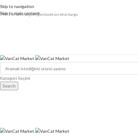
Skip to navigation
Skip to main content
749TL ve üzeri alışverişlerinizde ücretsiz kargo
Kategori Seçimi
Search