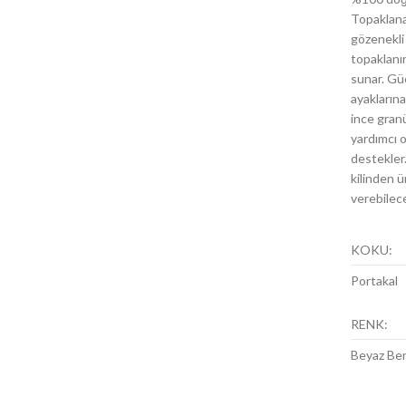
Topaklana
gözenekli 
topaklanır
sunar. Güç
ayakların
ince granü
yardımcı 
destekler.
kilinden ü
verebilece
KOKU:
Portakal
RENK:
Beyaz Be