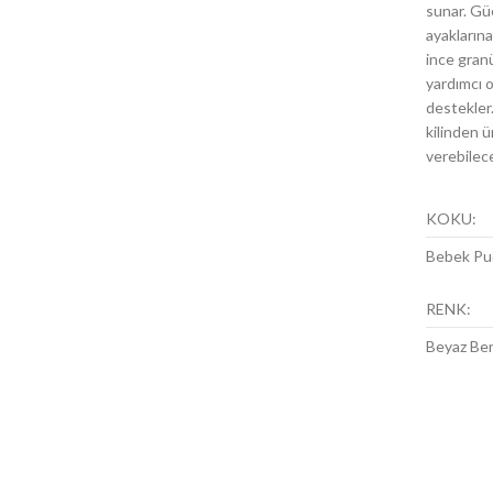
sunar. Güç
ayakların
ince granü
yardımcı 
destekler.
kilinden ü
verebilece
KOKU:
Bebek Pu
RENK:
Beyaz Be