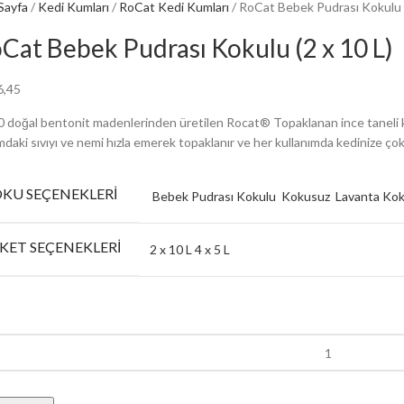
Sayfa
Kedi Kumları
RoCat Kedi Kumları
RoCat Bebek Pudrası Kokulu (
Cat Bebek Pudrası Kokulu (2 x 10 L)
6,45
 doğal bentonit madenlerinden üretilen Rocat® Topaklanan ince taneli ke
daki sıvıyı ve nemi hızla emerek topaklanır ve her kullanımda kedinize çok
KU SEÇENEKLERI
Bebek Pudrası Kokulu
Kokusuz
Lavanta Ko
KET SEÇENEKLERI
2 x 10 L
4 x 5 L