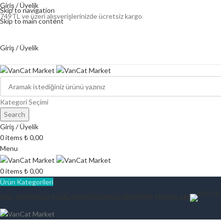
Giriş / Üyelik
Skip to navigation
749TL ve üzeri alışverişlerinizde ücretsiz kargo
Skip to main content
Giriş / Üyelik
Kategori Seçimi
Search
Giriş / Üyelik
0
items
₺
0,00
Menu
0
items
₺
0,00
Ürün Kategorileri
ANA SAYFA
KEDI KUMLARI
KEDI MAMALARI
KÖPEK MAMALARI