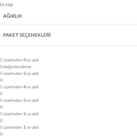
Ek bilgi
AĞIRLIK
PAKET SEÇENEKLERI
5 üzerinden
0
oy aldı
0 değerlendirme
5 üzerinden
5
oy aldı
0
5 üzerinden
4
oy aldı
0
5 üzerinden
3
oy aldı
0
5 üzerinden
2
oy aldı
0
5 üzerinden
1
oy aldı
0