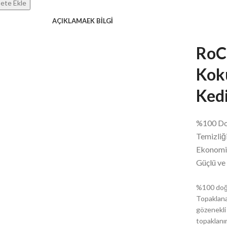
ete Ekle
AÇIKLAMA
EK BILGI
RoC
Kok
Ked
%100 Do
Temizliğ
Ekonomi
Güçlü ve
%100 doğa
Topaklana
gözenekli 
topaklanır