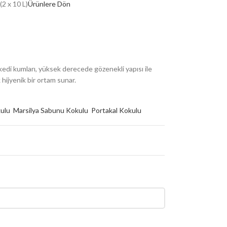
2 x 10 L)
Ürünlere Dön
di kumları, yüksek derecede gözenekli yapısı ile
 hijyenik bir ortam sunar.
kulu
Marsilya Sabunu Kokulu
Portakal Kokulu