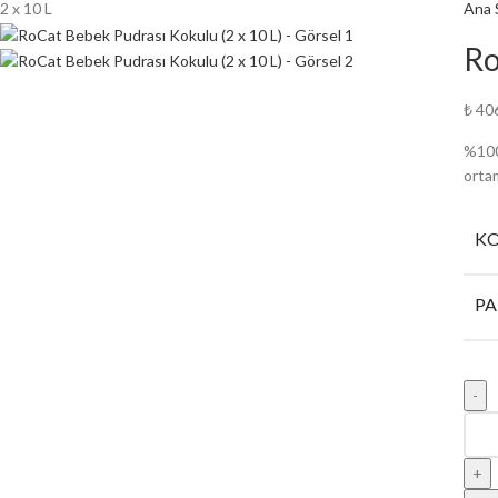
2 x 10 L
Ana 
Ro
₺
40
%100
ortam
KO
PA