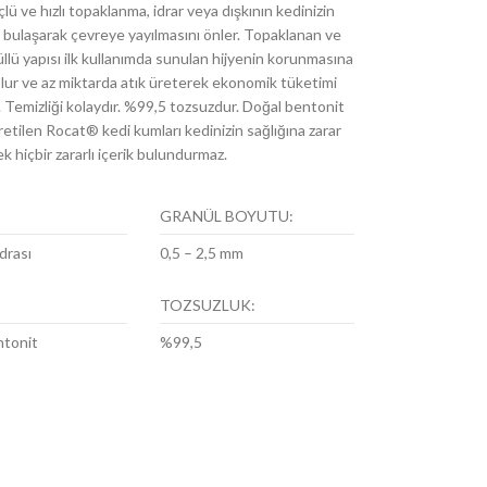
lü ve hızlı topaklanma, idrar veya dışkının kedinizin
a bulaşarak çevreye yayılmasını önler. Topaklanan ve
llü yapısı ilk kullanımda sunulan hijyenin korunmasına
olur ve az miktarda atık üreterek ekonomik tüketimi
 Temizliği kolaydır. %99,5 tozsuzdur. Doğal bentonit
retilen Rocat® kedi kumları kedinizin sağlığına zarar
k hiçbir zararlı içerik bulundurmaz.
GRANÜL BOYUTU:
drası
0,5 – 2,5 mm
TOZSUZLUK:
ntonit
%99,5