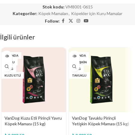
Stok kodu:
VM8001-0615
Kategoriler:
Köpek Mamaları
,
Köpekler için Kuru Mamalar
Follow:
İlgili ürünler
YAKINDA
YAKINDA
YAVRU
YETIŞKIN
15 KG
15 KG
KUZU ETLI
TAVUKLU
VanDog Kuzu Etli Pirinçli Yavru
VanDog Tavuklu Pirinçli
Köpek Maması (15 kg)
Yetişkin Köpek Maması (15 kg)