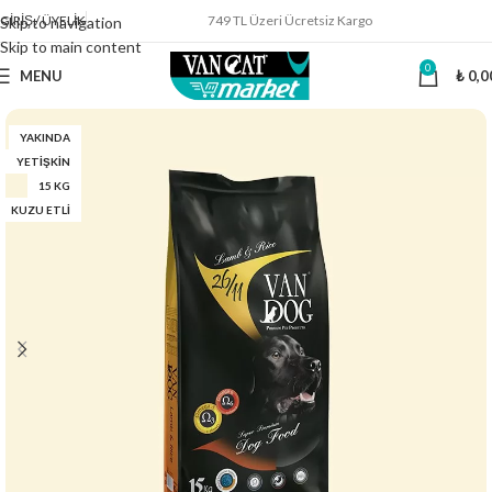
GIRIŞ / ÜYELIK
749 TL Üzeri Ücretsiz Kargo
Skip to navigation
Skip to main content
0
MENU
₺
0,0
YAKINDA
YETIŞKIN
15 KG
KUZU ETLI