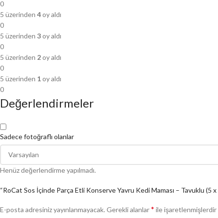
0
5 üzerinden
4
oy aldı
0
5 üzerinden
3
oy aldı
0
5 üzerinden
2
oy aldı
0
5 üzerinden
1
oy aldı
0
Değerlendirmeler
Sadece fotoğraflı olanlar
Henüz değerlendirme yapılmadı.
“RoCat Sos İçinde Parça Etli Konserve Yavru Kedi Maması – Tavuklu (5 x 40
*
E-posta adresiniz yayınlanmayacak.
Gerekli alanlar
ile işaretlenmişlerdir