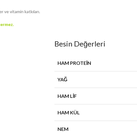
er ve vitamin katkıları.
çermez.
Besin Değerleri
HAM PROTEIN
YAĞ
HAM LIF
HAM KÜL
NEM