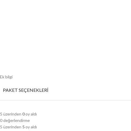
Ek bilgi
PAKET SEÇENEKLERI
5 üzerinden
0
oy aldı
0 değerlendirme
5 üzerinden
5
oy aldı