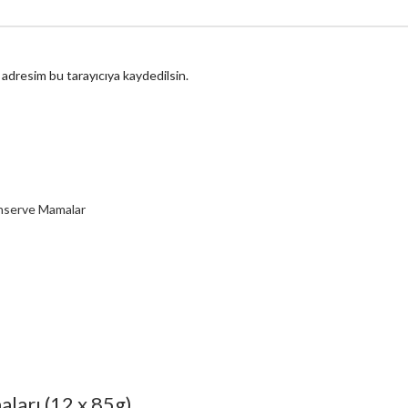
 adresim bu tarayıcıya kaydedilsin.
serve Mamalar
ları (12 x 85g)