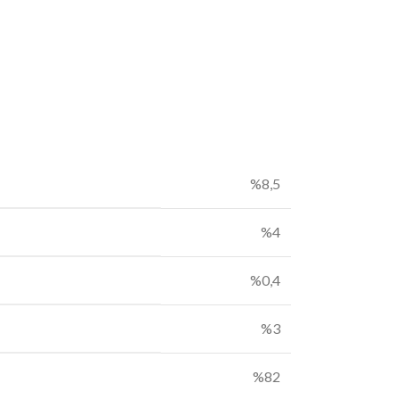
%8,5
%4
%0,4
%3
%82