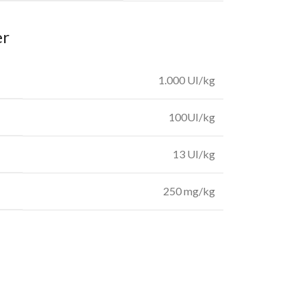
er
1.000 UI/kg
100UI/kg
13 UI/kg
250 mg/kg