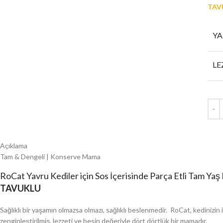
TAV
YA
LE
Açıklama
Tam & Dengeli | Konserve Mama
RoCat Yavru Kediler için Sos İçerisinde Parça Etli Tam Ya
TAVUKLU
Sağlıklı bir yaşamın olmazsa olmazı, sağlıklı beslenmedir. RoCat, kedinizi
zenginleştirilmiş, lezzeti ve besin değeriyle dört dörtlük bir mamadır.