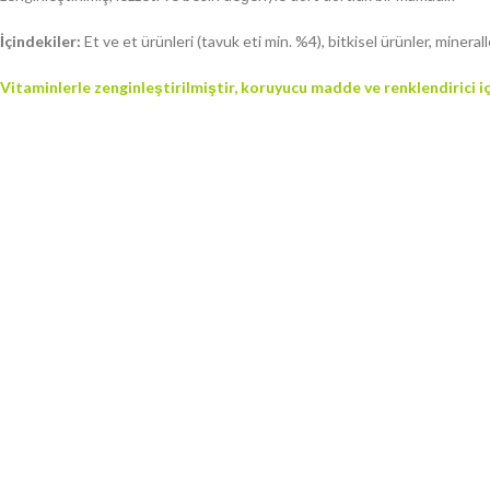
İçindekiler:
Et ve et ürünleri (tavuk eti min. %4), bitkisel ürünler, minerall
Vitaminlerle zenginleştirilmiştir, koruyucu madde ve renklendirici i