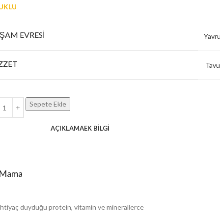
UKLU
ŞAM EVRESI
Yavr
ZZET
Tavu
Sepete Ekle
AÇIKLAMA
EK BILGI
ş Mama
n ihtiyaç duyduğu protein, vitamin ve minerallerce