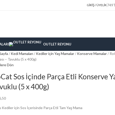
749TL
GIRIŞ / ÜYELIK
ALARI
OUTLET REYONU
Sayfa
Kedi Mamaları
Kediler için Yaş Mamalar
Konserve Mamalar
RoC
sı – Tavuklu (5 x 400g)
lere Dön
Cat Sos İçinde Parça Etli Konserve 
vuklu (5 x 400g)
6,50
u Kediler için Sos İçerisinde Parça Etli Tam Yaş Mama