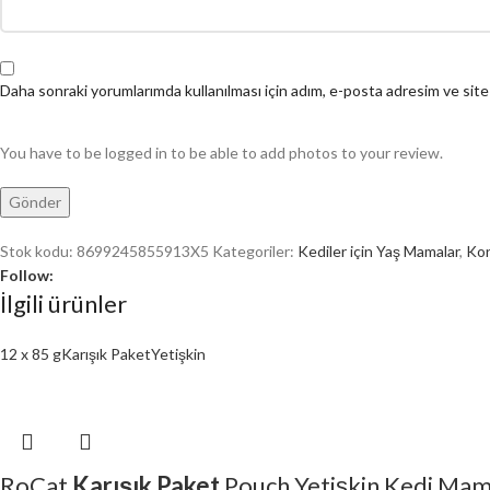
Daha sonraki yorumlarımda kullanılması için adım, e-posta adresim ve site
You have to be logged in to be able to add photos to your review.
Stok kodu:
8699245855913X5
Kategoriler:
Kediler için Yaş Mamalar
,
Kon
Follow:
İlgili ürünler
12 x 85 g
Karışık Paket
Yetişkin
RoCat
Karışık Paket
Pouch Yetişkin Kedi Mama