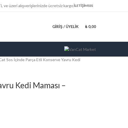
 ve üzeri alışverişlerinizde ücretsiz kargo
İLETİŞİM
SSS
GIRIŞ / ÜYELIK
₺
0,00
at Sos İçinde Parça Etli Konserve Yavru Kedi
Yavru Kedi Maması –