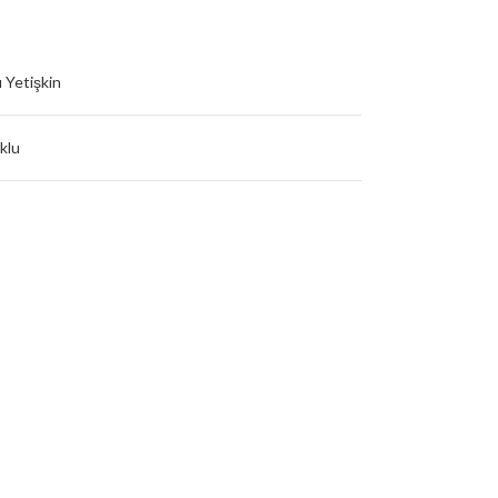
u
Yetişkin
klu