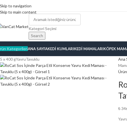
Skip to navigation
Skip to main content
Kategori Seçimi
Search
rün Kategorileri
ANA SAYFA
KEDI KUMLARI
KEDI MAMALARI
KÖPEK MAM
5 x 400 g
Yavru
Tavuklu
Ana 
Mama
Ürün
Ro
Ta
₺
34
Yavr