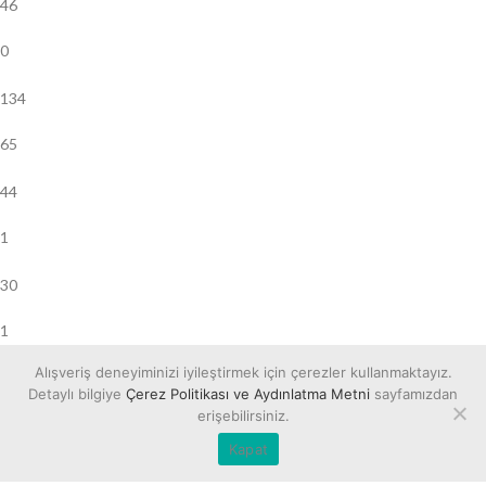
46
0
134
65
44
1
30
1
Alışveriş deneyiminizi iyileştirmek için çerezler kullanmaktayız.
26
Detaylı bilgiye
Çerez Politikası ve Aydınlatma Metni
sayfamızdan
erişebilirsiniz.
0
Kapat
28