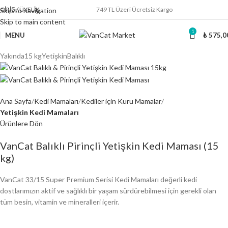
GIRIŞ / ÜYELIK
749 TL Üzeri Ücretsiz Kargo
Skip to navigation
Skip to main content
1
MENU
₺
575,0
Yakında
15 kg
Yetişkin
Balıklı
Ana Sayfa
Kedi Mamaları
Kediler için Kuru Mamalar
Yetişkin Kedi Mamaları
Ürünlere Dön
VanCat Balıklı Pirinçli Yetişkin Kedi Maması (15
kg)
VanCat 33/15 Super Premium Serisi Kedi Mamaları değerli kedi
dostlarımızın aktif ve sağlıklı bir yaşam sürdürebilmesi için gerekli olan
tüm besin, vitamin ve mineralleri içerir.