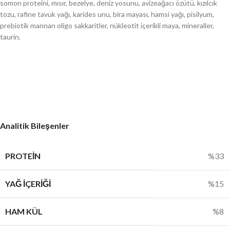
somon proteini, mısır, bezelye, deniz yosunu, avizeağacı özütü, kızılcık
tozu, rafine tavuk yağı, karides unu, bira mayası, hamsi yağı, pisilyum,
prebiotik mannan oligo sakkaritler, nükleotit içerikli maya, mineraller,
taurin.
Analitik Bileşenler
PROTEIN
%33
YAĞ İÇERIĞI
%15
HAM KÜL
%8