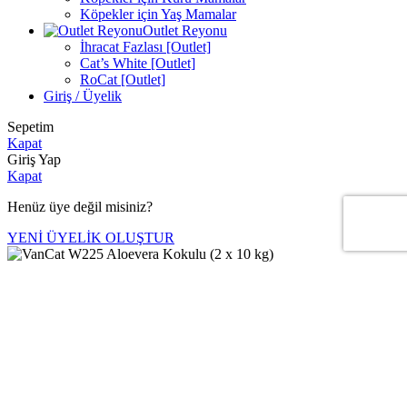
Köpekler için Yaş Mamalar
Outlet Reyonu
İhracat Fazlası [Outlet]
Cat’s White [Outlet]
RoCat [Outlet]
Giriş / Üyelik
Sepetim
Kapat
Giriş Yap
Kapat
Henüz üye değil misiniz?
YENİ ÜYELİK OLUŞTUR
VanCat W225 Aloevera Kokulu (2 x 10 kg)
₺
549,45
VanCat W225 Aloevera Kokulu (2 x 10 kg) adet
Sepete Ekle
VanCat Market