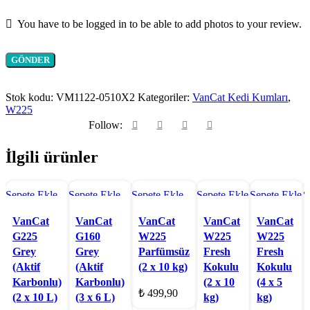
You have to be logged in to be able to add photos to your review.
Stok kodu:
VM1122-0510X2
Kategoriler:
VanCat Kedi Kumları
,
W225
Follow:
İlgili ürünler
Sepete Ekle
Sepete Ekle
Sepete Ekle
Sepete Ekle
Sepete Ekle
S
2 X 10 L
G160
2 X 10 K
2 X 10 K
4 X 5 K
G
G
G
Hızlı Bakış
Hızlı Bakış
Hızlı Bakış
Hızlı Bakış
Hızlı Bakış
H
3 X 6 L
VanCat
VanCat
VanCat
VanCat
VanCat
G225
G160
W225
W225
W225
Grey
Grey
Parfümsüz
Fresh
Fresh
(Aktif
(Aktif
(2 x 10 kg)
Kokulu
Kokulu
Karbonlu)
Karbonlu)
(2 x 10
(4 x 5
₺
499,90
(2 x 10 L)
(3 x 6 L)
kg)
kg)