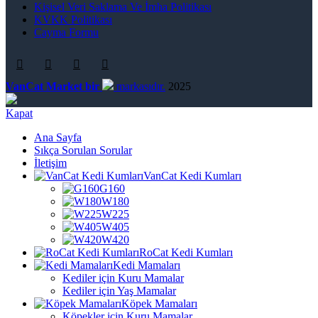
Kişisel Veri Saklama Ve İmha Politikası
KVKK Politikası
Cayma Formu
VanCat Market bir
markasıdır.
2025
Kapat
Ana Sayfa
Sıkça Sorulan Sorular
İletişim
VanCat Kedi Kumları
G160
W180
W225
W405
W420
RoCat Kedi Kumları
Kedi Mamaları
Kediler için Kuru Mamalar
Kediler için Yaş Mamalar
Köpek Mamaları
Köpekler için Kuru Mamalar