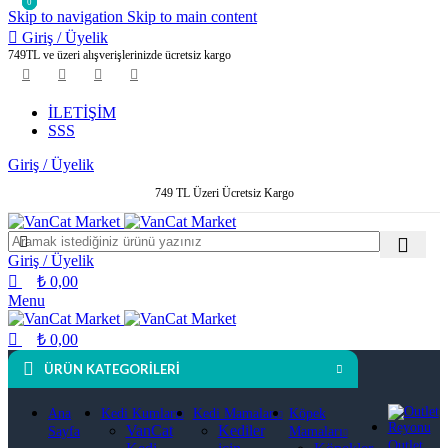
0
0
0
Skip to navigation
Skip to main content
Giriş / Üyelik
749TL ve üzeri alışverişlerinizde ücretsiz kargo
İLETİŞİM
SSS
Giriş / Üyelik
749 TL Üzeri Ücretsiz Kargo
Giriş / Üyelik
₺
0,00
Menu
₺
0,00
ÜRÜN KATEGORILERI
Ana
Kedi Kumları
Kedi Mamaları
Köpek
VanCat
Kediler
Sayfa
Mamaları
Outlet