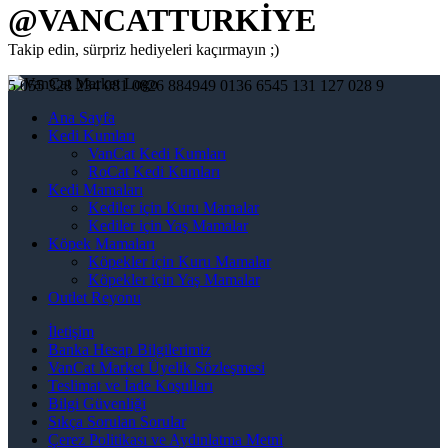
@VANCATTURKİYE
Takip edin, sürpriz hediyeleri kaçırmayın ;)
5
0
55
3
28
2
34
0
81
0
826
8849
49
0
136
65
45
1
31
1
27
0
28
9
Ana Sayfa
Kedi Kumları
VanCat Kedi Kumları
RoCat Kedi Kumları
Kedi Mamaları
Kediler için Kuru Mamalar
Kediler için Yaş Mamalar
Köpek Mamaları
Köpekler için Kuru Mamalar
Köpekler için Yaş Mamalar
Outlet Reyonu
İletişim
Banka Hesap Bilgilerimiz
VanCat Market Üyelik Sözleşmesi
Teslimat ve İade Koşulları
Bilgi Güvenliği
Sıkça Sorulan Sorular
Çerez Politikası ve Aydınlatma Metni