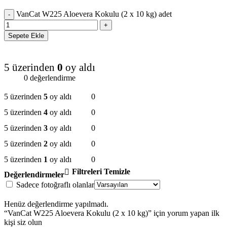
VanCat W225 Aloevera Kokulu (2 x 10 kg) adet
Sepete Ekle
5 üzerinden
0
oy aldı
0 değerlendirme
5 üzerinden
5
oy aldı
0
5 üzerinden
4
oy aldı
0
5 üzerinden
3
oy aldı
0
5 üzerinden
2
oy aldı
0
5 üzerinden
1
oy aldı
0
Filtreleri Temizle
Değerlendirmeler
Sadece fotoğraflı olanlar
Henüz değerlendirme yapılmadı.
“VanCat W225 Aloevera Kokulu (2 x 10 kg)” için yorum yapan ilk
kişi siz olun