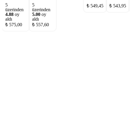
5
5
₺
549,45
₺
543,95
üzerinden
üzerinden
4.88
oy
5.00
oy
aldı
aldı
₺
575,00
₺
557,60