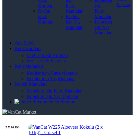
Kedi
için
Köpekler
Reyonu
Kumları
Kuru
için
RoCat
Mamalar
Kuru
Kedi
Kediler
Mamalar
Kumları
için Yaş
Köpekler
Mamalar
için Yaş
Mamalar
Ana Sayfa
Kedi Kumları
VanCat Kedi Kumları
RoCat Kedi Kumları
Kedi Mamaları
Kediler için Kuru Mamalar
Kediler için Yaş Mamalar
Köpek Mamaları
Köpekler için Kuru Mamalar
Köpekler için Yaş Mamalar
Outlet Reyonu
2 X 10 KG