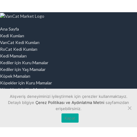
Ana Sayfa
Kedi Kumları
VanCat Kedi Kumları
RoCat Kedi Kumları
Kedi Mamaları
Kediler için Kuru Mamalar
Kediler için Yaş Mamalar
Köpek Mamaları
Köpekler için Kuru Mamalar
Köpekler için Yaş Mamalar
Outlet Reyonu
Alışveriş deneyiminizi iyileştirmek için çerezler kullanmaktayız.
Detaylı bilgiye
Çerez Politikası ve Aydınlatma Metni
sayfamızdan
erişebilirsiniz.
İletişim
0
Banka Hesap Bilgilerimiz
Kapat
items
VanCat Market Üyelik Sözleşmesi
Teslimat ve İade Koşulları
Bilgi Güvenliği