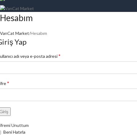
Hesabım
VanCat Market
Hesabım
Giriş Yap
*
ullanıcı adı veya e-posta adresi
*
ifre
Giriş
ifremi Unuttum
Beni Hatırla