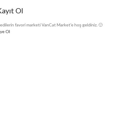
Kayıt Ol
edilerin favori marketi VanCat Market'e hoş geldiniz. 🙂
ye Ol