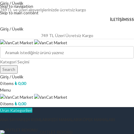
Giriş / Üyelik
Skip to navigation
749TL ve üzeri alışverişlerinizde ücretsiz kargo
Skip to main content
İLETİŞİM
SSS
Giriş / Üyelik
749 TL Üzeri Ücretsiz Kargo
Kategori Seçimi
Search
Giriş / Üyelik
0
items
₺
0,00
Menu
0
items
₺
0,00
Ürün Kategorileri
ANA SAYFA
KEDI KUMLARI
KEDI MAMALARI
KÖPEK MAMALARI
OUTLET REYONU