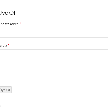
Üye Ol
*
-posta adresi
*
arola
Üye Ol
r